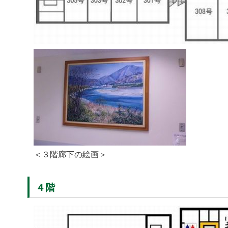
＜３階廊下の絵画＞
４階