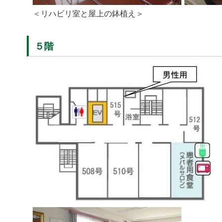
＜リハビリ室と屋上の鉢植え＞
５階