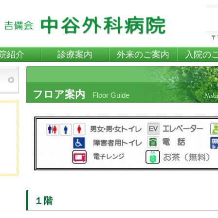
〒
院紹介
診療案内
外来のご案内
入院の
フロア案内
Floor Guide
１階