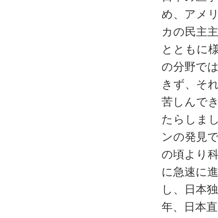
め、アメ
カの民主
とともに
の分野で
きず、そ
苦しんで
たらしま
ンの発見
の頃より
に急速に
し、日本
年、日本直