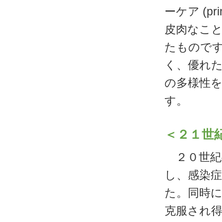
ーケア (pr
皮肉なこ
たもので
く、優れ
の多様性
す。
＜２１世
２０世紀
し、感染
た。同時
克服され