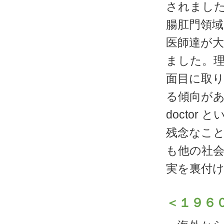
されまし
腸肛門領
医師達が
ました。
面目に取
る傾向があ
docto
残念なこ
も他の社会
実を裏付
＜１９６