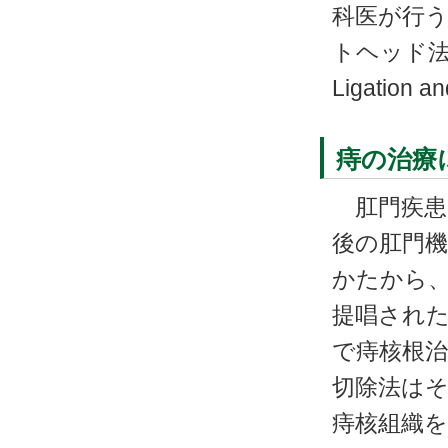
科医が行
トヘッド
Ligation 
痔の治療
肛門疾患
後の肛門
かたから、193
提唱され
で痔核根
切除法は
痔核組織