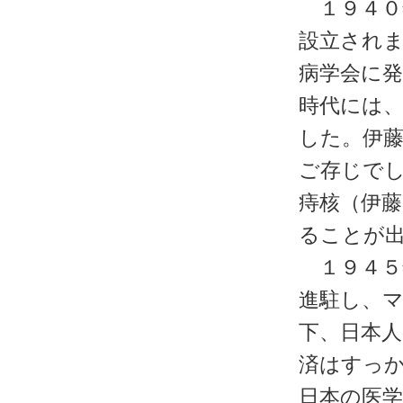
１９４０
設立され
病学会に
時代には
した。伊
ご存じで
痔核（伊
ることが
１９４５
進駐し、
下、日本
済はすっ
日本の医