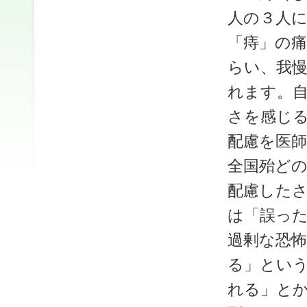
人の３人
「痔」の
らい、我
れます。
さを感じ
配慮を医
全国殆ど
配慮した
は「誤っ
過剰な恐
る」とい
れる」と