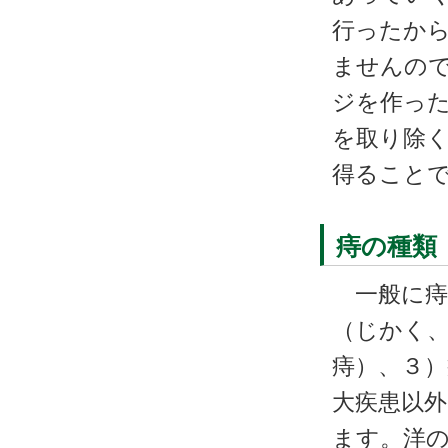
行ったか
ませんの
ジを作っ
を取り除
得ること
痔の種類
一般に痔
（じかく
痔）、３
大疾患以
ます。洋