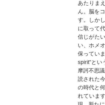
あたりま
ん。脳を
す。しか
に取って
信じがた
い、ホメオス
保っています。
spiri
摩訶不思議
読された
の時代と
れていま
現、新た