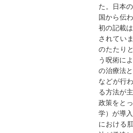
た。日本
国から伝
初の記載は
されてい
のたたり
う呪術に
の治療法
などが行
る方法が
政策をと
学）が導
における