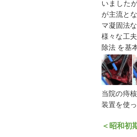
いました
が主流とな
マ凝固法な
様々な工夫
除法 を基
当院の痔
装置を使
＜昭和初