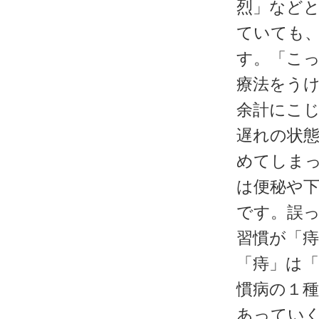
烈」など
ていても
す。「こ
療法をう
余計にこ
遅れの状
めてしま
は便秘や
です。誤
習慣が「
「痔」は
慣病の１
あってい