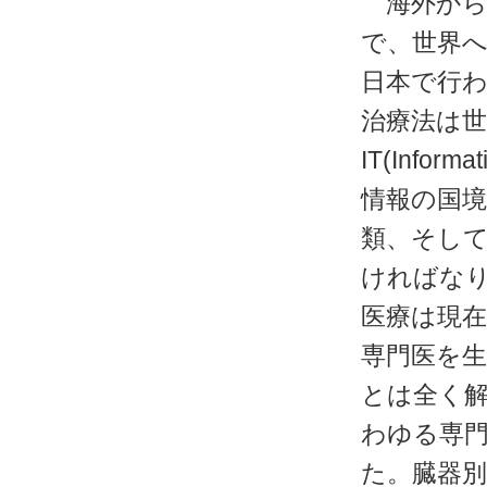
海外から
で、世界
日本で行
治療法は
IT(Info
情報の国
類、そし
ければな
医療は現
専門医を
とは全く
わゆる専
た。臓器