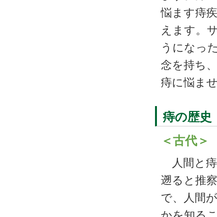
悩ます痔
えます。
うになっ
念を持ち
痔に悩ま
痔の歴史
＜古代＞
人間と痔
遡ると推
で、人間
かを知るこ