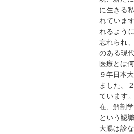
に生きる
れていま
れるよう
忘れられ
のある現
医療とは
９年日本大
ました。
ています
在、解剖
という認
大腸は診