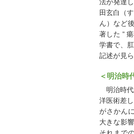
法が発達
田玄白（
ん）など
著した ”
学書で、
記述が見
＜明治時
明治時代に
洋医術差し
がさかん
大きな影
それまで