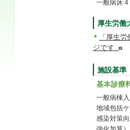
一般病床４
厚生労働
「厚生労
ジです
施設基準
基本診療
一般病棟入
地域包括ケ
感染対策
強化加算）