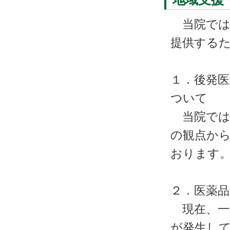
当院では
提供する
１．後発
ついて
当院では
の観点か
おります
２．医薬
現在、一
が発生し