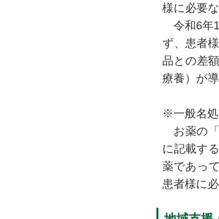
様に必要
令和6年1
ず、患者様
品との差
療養）が
※一般名
お薬の「
に記載する
薬であっ
患者様に
地域支援