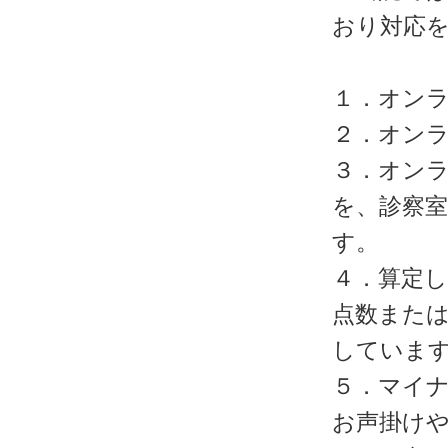
おり対応
１．オン
２．オン
３．オン
を、診察
す。
４．算定
点数また
していま
５．マイ
お声掛け